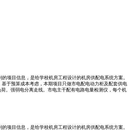
到的项目信息，是给学校机房工程设计的机房供配电系统方案。
，基于预算成本考虑，本期项目只做市电配电动力柜及配套供电
负荷。强弱电分离走线。市电主干配有电路电量检测仪，每个机
到的项目信息，是给学校机房工程设计的机房供配电系统方案。