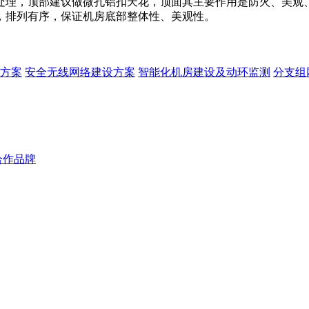
处理，顶部建议做微孔铝扣天花，顶面其主要作用是防火、美观
，排列有序，保证机房底部整体性、美观性。
方案
安全无线网络建设方案
智能化机房建设及动环监测
分支组
合作品牌