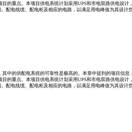
项目的重点。本项目供电系统计划采用UPS和市电双路供电设计
空间。配电线缆、配电柜及相应的电路，以满足用电峰值为其设计
，其中的供配电系统的可靠性是极高的。本章中提到的项目信息
项目的重点。本项目供电系统计划采用UPS和市电双路供电设计
空间。配电线缆、配电柜及相应的电路，以满足用电峰值为其设计