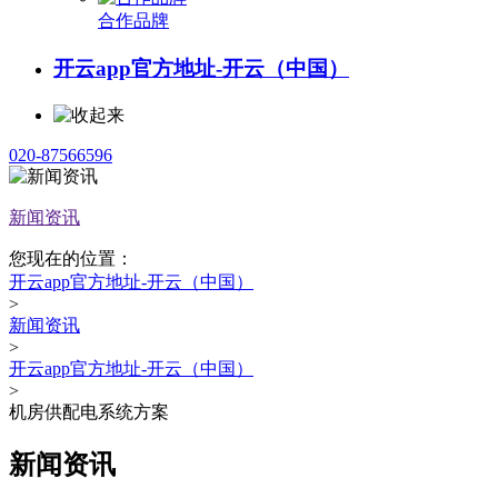
合作品牌
开云app官方地址-开云（中国）
020-87566596
新闻资讯
您现在的位置：
开云app官方地址-开云（中国）
>
新闻资讯
>
开云app官方地址-开云（中国）
>
机房供配电系统方案
新闻资讯