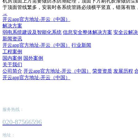
机房顶面上方需要做防水防潮处理，顶面下方刷乳胶漆做防尘
于顶面管线繁多，安装时各系统管路必须横平竖直，错落有致
→
开云app官方地址-开云（中国）
解决方案
弱电系统建设及智能化系统
信息安全整体解决方案
安全云解决
新闻资讯
开云app官方地址-开云（中国）
行业新闻
工程案例
国内案例
国外案例
关于我们
公司简介
开云app官方地址-开云（中国）
荣誉资质
发展历程
开云app官方地址-开云（中国）
开云app官方地址-开云（中国）
服务热线：
020-87566596
地址：