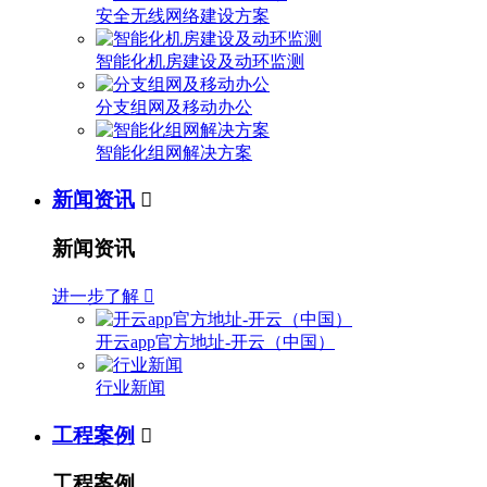
安全无线网络建设方案
智能化机房建设及动环监测
分支组网及移动办公
智能化组网解决方案
新闻资讯

新闻资讯
进一步了解

开云app官方地址-开云（中国）
行业新闻
工程案例

工程案例