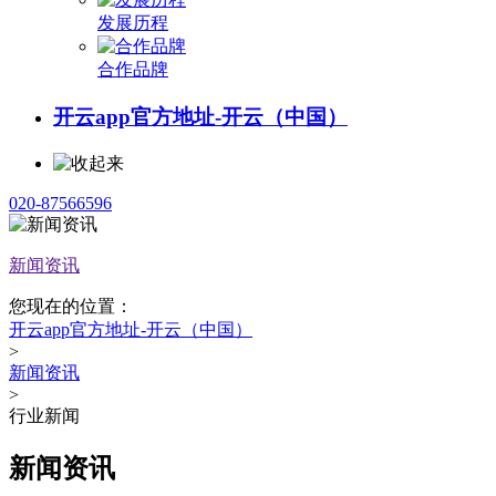
发展历程
合作品牌
开云app官方地址-开云（中国）
020-87566596
新闻资讯
您现在的位置：
开云app官方地址-开云（中国）
>
新闻资讯
>
行业新闻
新闻资讯