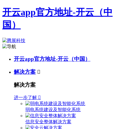
开云app官方地址-开云（中
国）
开云app官方地址-开云（中国）
解决方案

解决方案
进一步了解

弱电系统建设及智能化系统
信息安全整体解决方案