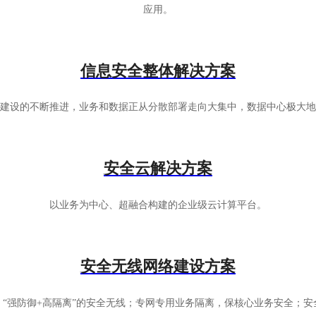
应用。
信息安全整体解决方案
建设的不断推进，业务和数据正从分散部署走向大集中，数据中心极大地
安全云解决方案
以业务为中心、超融合构建的企业级云计算平台。
安全无线网络建设方案
“强防御+高隔离”的安全无线；专网专用业务隔离，保核心业务安全；