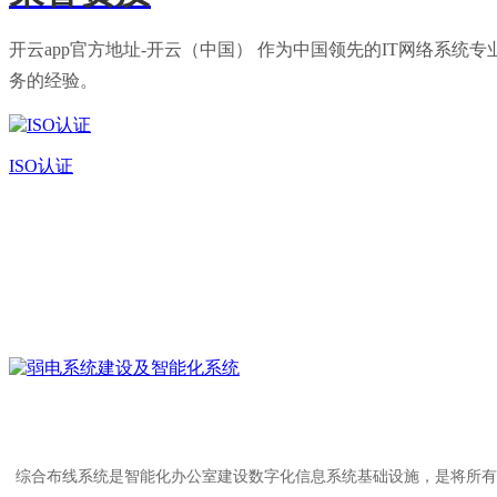
开云app官方地址-开云（中国） 作为中国领先的IT网络
务的经验。
ISO认证
综合布线系统是智能化办公室建设数字化信息系统基础设施，是将所