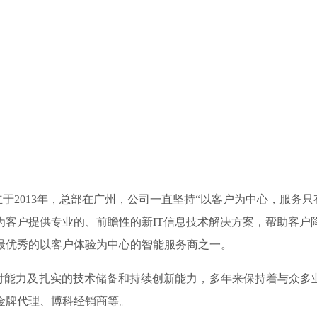
立于2013年，总部在广州，公司一直坚持“以客户为中心，服务
为客户提供专业的、前瞻性的新IT信息技术解决方案，帮助客户
最优秀的以客户体验为中心的智能服务商之一。
力及扎实的技术储备和持续创新能力，多年来保持着与众多业界
金牌代理、博科经销商等。