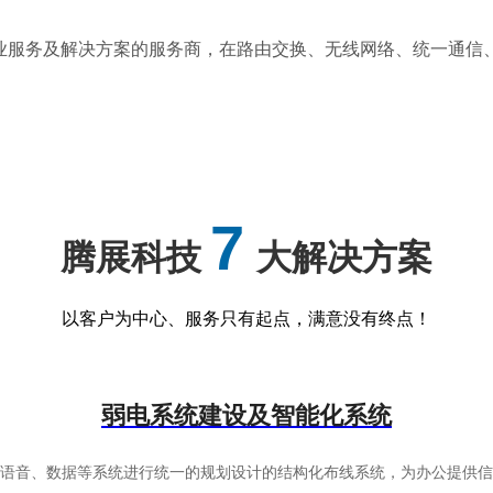
系统专业服务及解决方案的服务商，在路由交换、无线网络、统一通
7
腾展科技
大解决方案
以客户为中心、服务只有起点，满意没有终点！
弱电系统建设及智能化系统
有语音、数据等系统进行统一的规划设计的结构化布线系统，为办公提供信