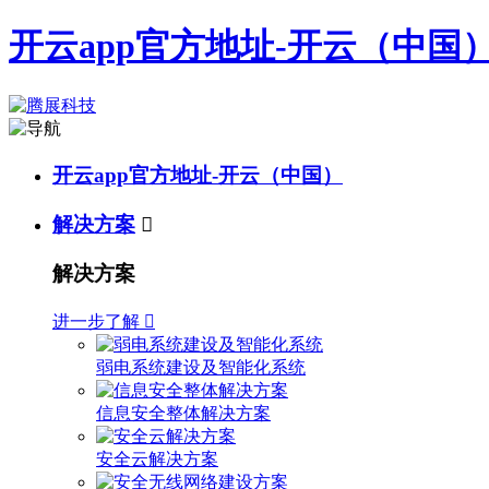
开云app官方地址-开云（中国
开云app官方地址-开云（中国）
解决方案

解决方案
进一步了解

弱电系统建设及智能化系统
信息安全整体解决方案
安全云解决方案